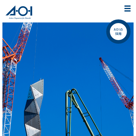
AOIの
採用